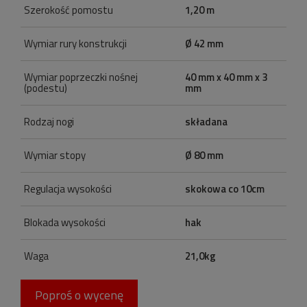
Szerokość pomostu
1,20 m
Wymiar rury konstrukcji
Ø 42 mm
Wymiar poprzeczki nośnej
40 mm x 40 mm x 3
(podestu)
mm
Rodzaj nogi
składana
Wymiar stopy
Ø 80 mm
Regulacja wysokości
skokowa co 10cm
Blokada wysokości
hak
Waga
21,0kg
Poproś o wycenę