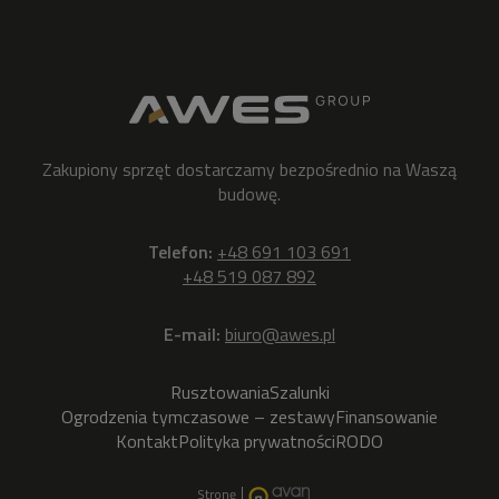
Zakupiony sprzęt dostarczamy bezpośrednio na Waszą
budowę.
Telefon:
+48 691 103 691
+48 519 087 892
E-mail:
biuro@awes.pl
Rusztowania
Szalunki
Ogrodzenia tymczasowe – zestawy
Finansowanie
Kontakt
Polityka prywatności
RODO
Stronę