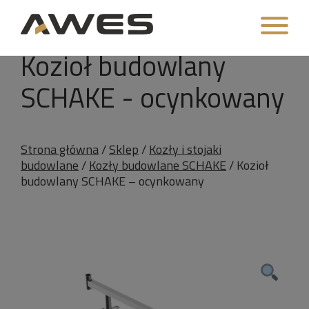
<
Kozioł budowlany
SCHAKE - ocynkowany
Strona główna
/
Sklep
/
Kozły i stojaki
budowlane
/
Kozły budowlane SCHAKE
/ Kozioł
budowlany SCHAKE – ocynkowany